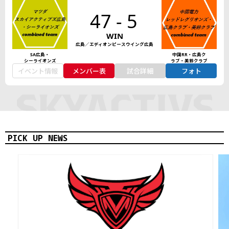
47 - 5
WIN
広島／エディオンピースウイング広島
中国RR・広島ク
SA広島・
ラブ・美鈴クラブ
シーライオンズ
イベント情報
メンバー表
試合詳細
フォト
PICK UP NEWS