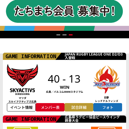
JAPAN RUGBY LEAGUE ONE D2/D3
GAME INFORMATION
入替戦
40 - 13
WIN
広島／バルコムBMWスタジアム
日野
マツダ
レッドドルフィンズ
スカイアクティブズ広島
イベント情報
メンバー表
試合詳細
フォト
広島県ラグビー協会ピースウイング
GAME INFORMATION
親善大会