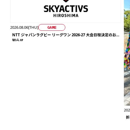
2026.08.06[THU]
GAME
NTT ジャパンラグビー リーグワン 2026-27 大会日程決定のお
知らせ
202
折