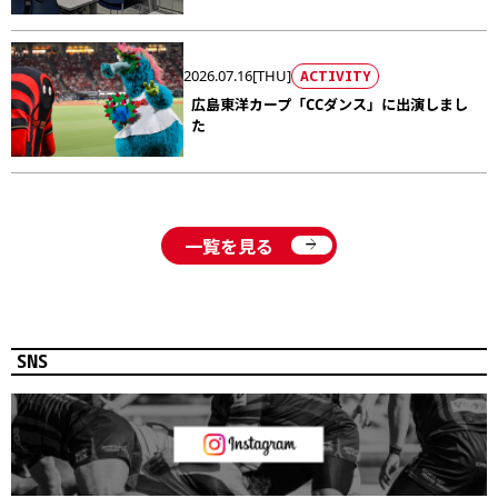
2026.07.16[THU]
ACTIVITY
広島東洋カープ「CCダンス」に出演しまし
た
arrow_forward
一覧を見る
SNS