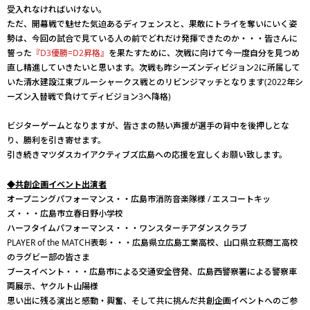
受入れなければいけない。
ただ、開幕戦で魅せた気迫あるディフェンスと、果敢にトライを奪いにいく姿
勢は、今回の試合で見ている人の前でどれだけ発揮できたのか・・・皆さんに
誓った
『D3優勝=D2昇格』
を果たすために、次戦に向けて今一度自分を見つめ
直し精進していきたいと思います。次戦も昨シーズンディビジョン2に所属して
いた清水建設江東ブルーシャークス戦とのリビンジマッチとなります(2022年シ
ーズン入替戦で負けてディビジョン3へ降格)
ビジターゲームとなりますが、皆さまの熱い声援が選手の背中を後押しとな
り、勝利を引き寄せます。
引き続きマツダスカイアクティブズ広島への応援を宜しくお願い致します。
◆共創企画イベント出演者
オープニングパフォーマンス・・広島市消防音楽隊様 / エスコートキッ
ズ・・・広島市立春日野小学校
ハーフタイムパフォーマンス・・・ワンスターチアダンスクラブ
PLAYER of the MATCH表彰・・・広島県立広島工業高校、山口県立萩商工高校
のラグビー部の皆さま
ブースイベント・・・広島市による交通安全啓発、広島西警察署による警察車
両展示、ヤクルト山陽様
思い出に残る演出と感動・興奮、そして共に挑んだ共創企画イベントへのご参