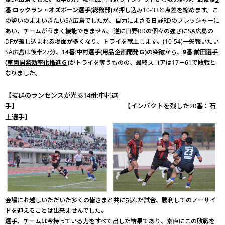
番:ロックラン・オズボーン選手(総務部)
が押し込み10-33と点差を縮めます。こ
の勢いのままいきたいSA広島でしたが、自力にまさる日野RDのプレッシャーに
あい、チームがうまく機能できません。逆に日野RDの個々の強さにSA広島の
DFが差し込まれる場面が多くなり、トライを献上します。(10-54)一矢報いたい
SA広島は後半27分、
14番:中村選手(用品企画開発Ｇ)
の突破から、
9番:前田選手
(車両開発効率化推進Ｇ)
がトライを奪うものの、最終スコアは17－61で敗戦と
なりました。
【抜群のランセンスが光る14番:中村選
手】 【インパクトを残した20番：石
上選手】
会場にお越しいただいた多くの皆さまと共に挑んだ試合、勝利してのノーサイ
ドを迎えることは出来ませんでした。
選手、チームは今持っている力をすべて出した結果であり、素直にこの敗戦を