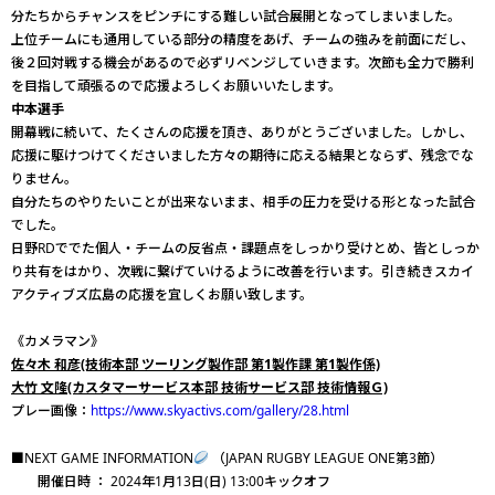
分たちからチャンスをピンチにする難しい試合展開となってしまいました。
上位チームにも通用している部分の精度をあげ、チームの強みを前面にだし、
後２回対戦する機会があるので必ずリベンジしていきます。次節も全力で勝利
を目指して頑張るので応援よろしくお願いいたします。
中本選手
開幕戦に続いて、たくさんの応援を頂き、ありがとうございました。しかし、
応援に駆けつけてくださいました方々の期待に応える結果とならず、残念でな
りません。
自分たちのやりたいことが出来ないまま、相手の圧力を受ける形となった試合
でした。
日野RDででた個人・チームの反省点・課題点をしっかり受けとめ、皆としっか
り共有をはかり、次戦に繋げていけるように改善を行います。引き続きスカイ
アクティブズ広島の応援を宜しくお願い致します。
《カメラマン》
佐々木 和彦(技術本部 ツーリング製作部 第1製作課 第1製作係)
大竹 文隆(カスタマーサービス本部 技術サービス部 技術情報Ｇ)
プレー画像：
https://www.skyactivs.com/gallery/28.html
■NEXT GAME INFORMATION
（JAPAN RUGBY LEAGUE ONE第3節）
開催日時 ： 2024年1月13日(日) 13:00キックオフ