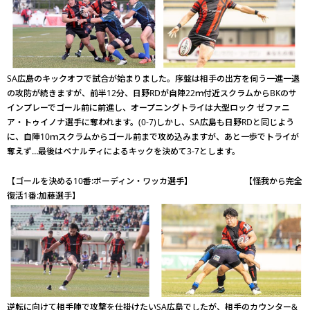
SA広島のキックオフで試合が始まりました。序盤は相手の出方を伺う一進一退
の攻防が続きますが、前半12分、日野RDが自陣22ｍ付近スクラムからBKのサ
インプレーでゴール前に前進し、オープニングトライは大型ロック ゼファニ
ア・トゥイノナ選手に奪われます。(0-7)しかし、SA広島も日野RDと同じよう
に、自陣10ｍスクラムからゴール前まで攻め込みますが、あと一歩でトライが
奪えず…最後はペナルティによるキックを決めて3-7とします。
【ゴールを決める10番:ボーディン・ワッカ選手】 【怪我から完全
復活1番:加藤選手】
逆転に向けて相手陣で攻撃を仕掛けたいSA広島でしたが、相手のカウンター&