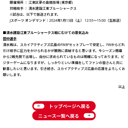
開催場所 ： 江東区夢の島競技場 (東京都)
対戦相手 ： 清水建設江東ブルーシャークス
※試合は、以下で放送されます。
Jスポーツ オンデマンド：2024年1月13日（土） 12:55～15:00（生放送）
■清水建設江東ブルーシャークス戦にむけての意気込み
田中選手
清水戦は、スカイアクティブズ広島のFWがセットプレーで安定し、FWからどれ
だけ相手に圧力をかけられるかが勝敗に直結すると思います。今シーズン開幕
から2戦先発で出場し、自分に求められているものは明確になっております。ビ
ジターゲームになりますが、しっかりといい準備をしてファンの皆さんと共に
歓喜したいと思います。引き続き、スカイアクティブズ広島の応援をよろしくお
願いします。
以上
arrow_back
トップページへ戻る
arrow_forward
ニュース一覧へ戻る