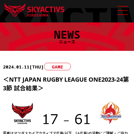
Skip
NEWS
to
content
ニュース
2024.01.11[THU]
GAME
＜NTT JAPAN RUGBY LEAGUE ONE2023-24第
3節 試合結果＞
平素はマツダスカイアクティブズ広島(以下、SA広島)の活動にご理解・ご協力