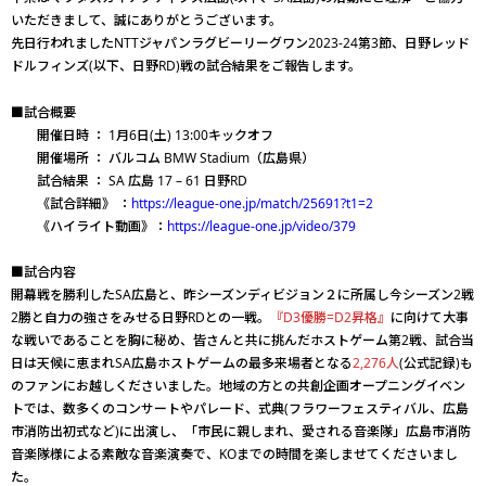
いただきまして、誠にありがとうございます。
先日行われましたNTTジャパンラグビーリーグワン2023-24第3節、日野レッド
ドルフィンズ(以下、日野RD)戦の試合結果をご報告します。
■試合概要
開催日時 ： 1月6日(土) 13:00キックオフ
開催場所 ： バルコム BMW Stadium（広島県）
試合結果 ： SA 広島 17 – 61 日野RD
《試合詳細》 ：
https://league-one.jp/match/25691?t1=2
《ハイライト動画》：
https://league-one.jp/video/379
■試合内容
開幕戦を勝利したSA広島と、昨シーズンディビジョン２に所属し今シーズン2戦
2勝と自力の強さをみせる日野RDとの一戦。
『D3優勝=D2昇格』
に向けて大事
な戦いであることを胸に秘め、皆さんと共に挑んだホストゲーム第2戦、試合当
日は天候に恵まれSA広島ホストゲームの最多来場者となる
2,276人
(公式記録)も
のファンにお越しくださいました。地域の方との共創企画オープニングイベン
トでは、数多くのコンサートやパレード、式典(フラワーフェスティバル、広島
市消防出初式など)に出演し、「市民に親しまれ、愛される音楽隊」広島市消防
音楽隊様による素敵な音楽演奏で、KOまでの時間を楽しませてくださいまし
た。