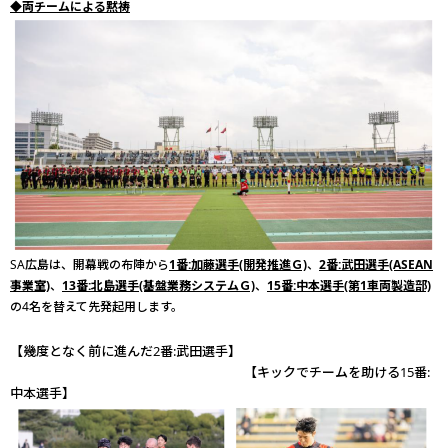
◆両チームによる黙祷
SA広島は、開幕戦の布陣から
1番:加藤選手(開発推進Ｇ)
、
2番:武田選手(ASEAN
事業室)
、
13番:北島選手(基盤業務システムＧ)
、
15番:中本選手(第1車両製造部)
の4名を替えて先発起用します。
【幾度となく前に進んだ2番:武田選手】
【キックでチームを助ける15番:
中本選手】