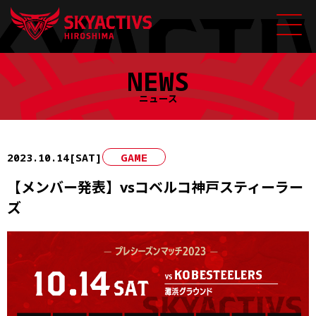
Skip
NEWS
to
content
ニュース
2023.10.14[SAT]
GAME
【メンバー発表】vsコベルコ神戸スティーラー
ズ