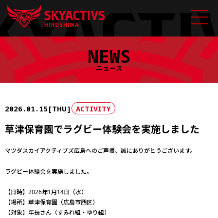
Skip
NEWS
to
content
ニュース
2026.01.15[THU]
ACTIVITY
草津保育園でラグビー体験会を実施しました
マツダスカイアクティブズ広島へのご声援、誠にありがとうございます。
ラグビー体験会を実施しました。
【日時】2026年1月14日（水）
【場所】草津保育園（広島市西区）
【対象】年長さん（すみれ組・ゆり組）