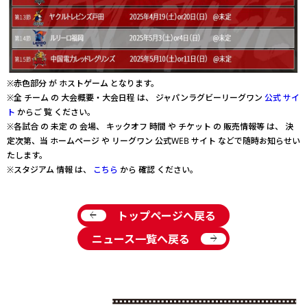
※赤色部分 が ホストゲーム となります。
※全 チーム の 大会概要・大会日程 は、 ジャパンラグビーリーグワン
公式 サイ
ト
からご 覧 ください。
※各試合 の 未定 の 会場、 キックオフ 時間 や チケット の 販売情報等 は、 決
定次第、当 ホームページ や リーグワン 公式WEB サイト などで随時お知らせい
たします。
※スタジアム 情報 は、
こちら
から 確認 ください。
arrow_back
トップページへ戻る
arrow_forward
ニュース一覧へ戻る