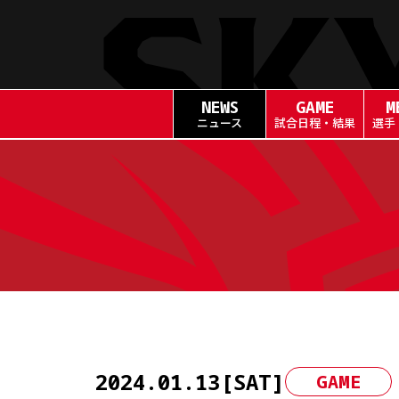
NEWS
GAME
M
ニュース
試合日程・結果
選手
Skip
to
content
2024.01.13[SAT]
GAME