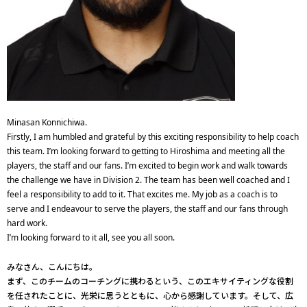
Minasan Konnichiwa.
Firstly, I am humbled and grateful by this exciting responsibility to help coach
this team. I’m looking forward to getting to Hiroshima and meeting all the
players, the staff and our fans. I’m excited to begin work and walk towards
the challenge we have in Division 2. The team has been well coached and I
feel a responsibility to add to it. That excites me. My job as a coach is to
serve and I endeavour to serve the players, the staff and our fans through
hard work.
I’m looking forward to it all, see you all soon.
みなさん、こんにちは。
まず、このチームのコーチングに携わるという、このエキサイティングな役割
を任されたことに、光栄に思うとともに、心から感謝しています。そして、広