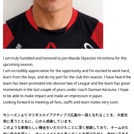
I am truly humbled and honored to join Mazda Skyactivs Hiroshima for this
upcoming season.
I am incredibly appreciative for the opportunity and I’m excited to work hard,
learn from the boys, and do my part for the club this season. I have heard the
team has been promoted into division two of League and the team has great
momentum in the last couple of years under coach Damian Karauna. I hope
to be able to make impact and make an impression in Japan.
Looking forward to meeting all fans, staffs and team mates very soon.
今シーズンよりマツダスカイアクティブズ広島の一員となれることを、大変光
栄に思うとともに、心から感謝しています。
このような素晴らしい機会をいただけたことに深く感謝しており、チームのた
めに全力を尽くし、チームメイトから多くのことを学びながら、自分にできる