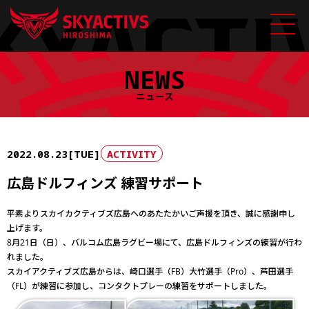
Skip
NEWS
to
content
ニュース
2022.08.23[TUE]
ACTIVITY
広島ドルフィンズ 練習サポート
平素よりスカイカクティブズ広島へのあたたかいご声援を頂き、誠に感謝申し
上げます。
8月21日（日）、バルコム広島ラグビー場にて、広島ドルフィンズの練習が行わ
れました。
スカイアクティブズ広島からは、崎口選手（FB）大竹選手（Pro）、芦田選手
（FL）が練習に参加し、コンタクトプレーの練習をサポートしました。