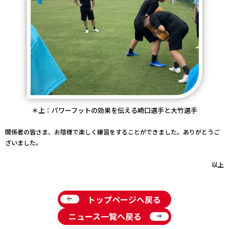
＊上：パワーフットの効果を伝える崎口選手と大竹選手
関係者の皆さま、お陰様で楽しく練習をすることができました。ありがとうご
ざいました。
以上
arrow_back
トップページへ戻る
arrow_forward
ニュース一覧へ戻る