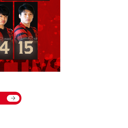
arrow_forward
る