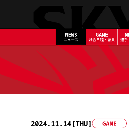
NEWS
GAME
M
ニュース
試合日程・結果
選手
Skip
to
content
2024.11.14[THU]
GAME