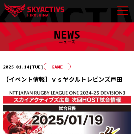
Skip
NEWS
to
content
ニュース
2025.01.14[TUE]
GAME
【イベント情報】ｖｓヤクルトレビンズ戸田