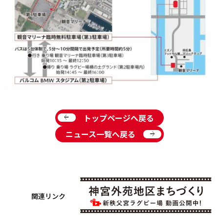
arrow_back
トップページへ戻る
arrow_forward
ニュース一覧へ戻る
関連リンク