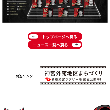
arrow_back
トップページへ戻る
arrow_forward
ニュース一覧へ戻る
関連リンク