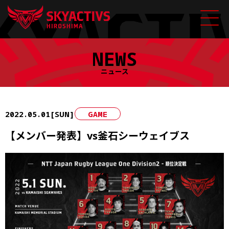
Skip
NEWS
to
content
ニュース
2022.05.01[SUN]
GAME
【メンバー発表】vs釜石シーウェイブス