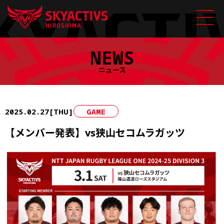
Skip
NEWS
to
content
ニュース
2025.02.27[THU]
GAME
【メンバー発表】vs狭山セコムラガッツ