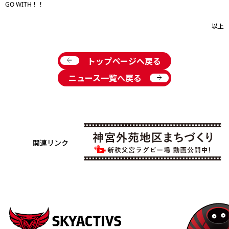
GO WITH！！
以上
arrow_back
トップページへ戻る
arrow_forward
ニュース一覧へ戻る
関連リンク