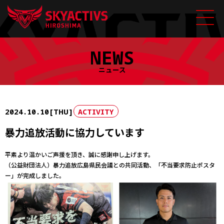
Skip
NEWS
to
content
ニュース
2024.10.10[THU]
ACTIVITY
暴力追放活動に協力しています
平素より温かいご声援を頂き、誠に感謝申し上げます。
（公益財団法人）暴力追放広島県民会議との共同活動、「不当要求防止ポスタ
ー」が完成しました。