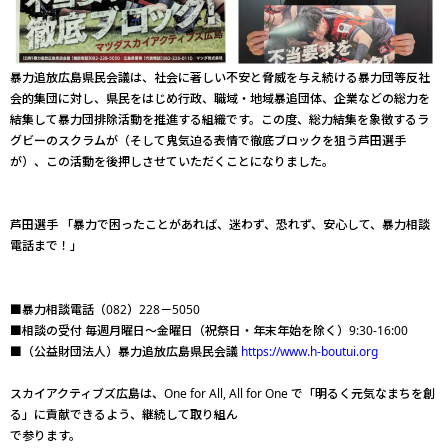
暴力追放広島県民会議は、社会に著しい不安と脅威を与え続ける暴力団等反社
会的集団に対し、県民をはじめ行政、職域・地域暴追団体、企業などの総力を
結集して暴力団排除活動を推進する組織です。この度、総力結集を象徴するラ
グビーのスクラムが（そして鬼気迫る表情で徹底ブロックを狙う芦田選手
が）、この活動を後押しさせていただくことになりました。
芦田選手 「暴力で困ったことがあれば、迷わず、恐れず、安心して、暴力相談
電話まで！」
■暴力相談電話（082）228－5050
■相談の受付 毎週月曜日～金曜日（祝祭日・年末年始を除く）9:30-16:00
■（公益財団法人）暴力追放広島県民会議
https://www.h-boutui.org
スカイアクティブズ広島は、One for All, All for One で「明るく元気なまちを創
る」に貢献できるよう、継続して取り組ん
で参ります。