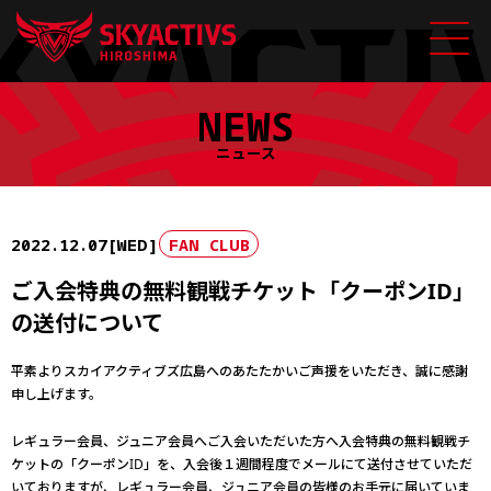
Skip
NEWS
to
content
ニュース
2022.12.07[WED]
FAN CLUB
ご入会特典の無料観戦チケット「クーポンID」
の送付について
平素よりスカイアクティブズ広島へのあたたかいご声援をいただき、誠に感謝
申し上げます。
レギュラー会員、ジュニア会員へご入会いただいた方へ入会特典の無料観戦チ
ケットの「クーポンID」を、入会後１週間程度でメールにて送付させていただ
いておりますが、レギュラー会員、ジュニア会員の皆様のお手元に届いていま