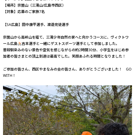
【場所】宗箇山（三滝山/広島市西区）
【対象】応募のご家族7名
【SA広島】田中康平選手、渡邉完徒選手
宗箇山から高峠山を経て、三滝少年自然の家へと向かうコースに、ヴィクトワ
ール広島
吉本選手と一緒にゲストスポーツ選手として参加しました。
普段馴染みのない景色や空気を感じながらの約2時間30分、小学生をはじめ参
加者の皆さまとの頂上到達は最高でした。笑顔あふれる時間となりました！
ご参加の皆さん、西区やまなみの会の皆さん、ありがとうございました！ GO
WITH！