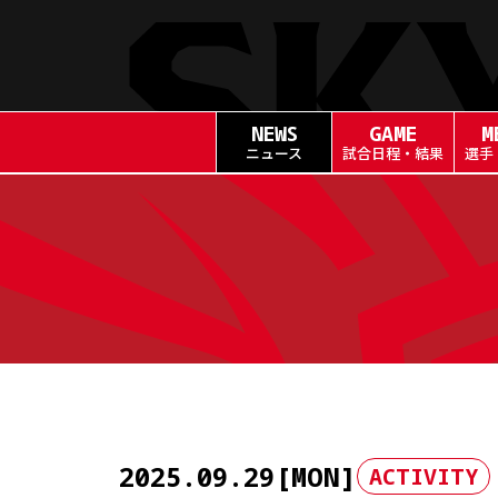
NEWS
GAME
M
ニュース
試合日程・結果
選手
Skip
to
content
2025.09.29[MON]
ACTIVITY