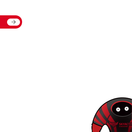
arrow_forward
る