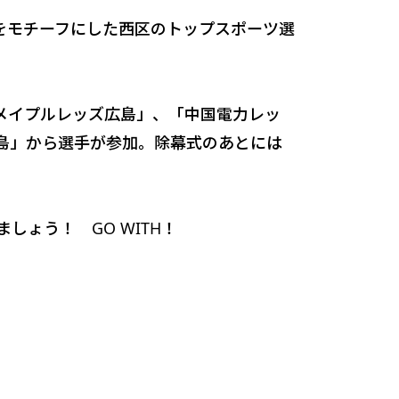
をモチーフにした西区のトップスポーツ選
メイプルレッズ広島」、「中国電力レッ
島」から選手が参加。除幕式のあとには
ょう！ GO WITH！