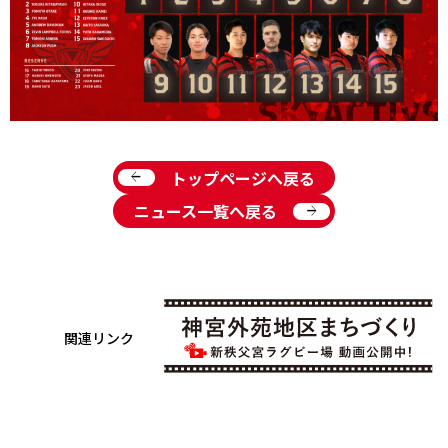
arrow_back
トップページへ戻る
arrow_forward
ニュース一覧へ戻る
関連リンク