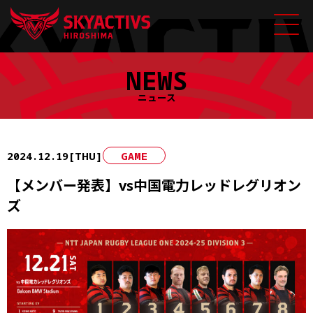
Skip
NEWS
to
content
ニュース
2024.12.19[THU]
GAME
【メンバー発表】vs中国電力レッドレグリオン
ズ