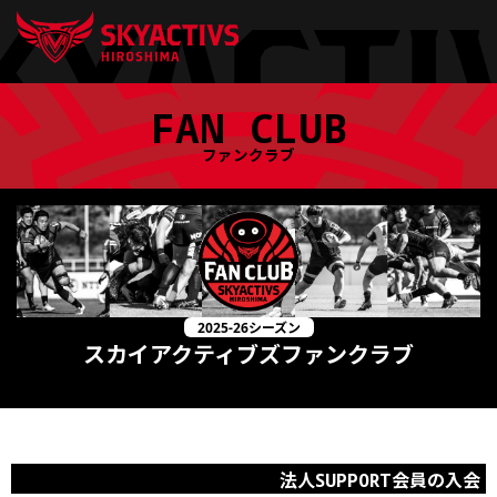
Skip
FAN CLUB
to
content
ファンクラブ
2025-26シーズン
スカイアクティブズファンクラブ
法人SUPPORT会員の入会