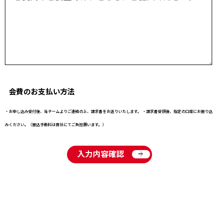
会費のお支払い方法
・お申し込み受付後、当チームよりご連絡の上、請求書をお送りいたします。 ・請求書受領後、指定の口座にお振り込
みください。（振込手数料は貴社にてご負担願います。）
入力内容確認
arrow_forward